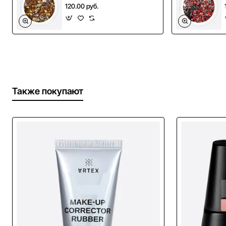
120.00 руб.
работы: Наклейки (стикеры) аккуратно наклеиваются
на предварительно подготовленную и обезжиренную
ногтевую пластину. Перекрываются базой, затем топом.
Область применения: используются для быстрого
дизайна ногтей. Способ применения: Выполните
маникюр и цветное покрытие. Обезжирьте ногтевую
пластину. Аккуратно пинцетом отклейте
Также покупают
самоклеющийся элемент. Пинцетом серединой
элемента приложите на задуманный участок и хорошо
прижмите и прогладьте по краям, если элемент
сплошной в форме прямоугольника или квадрата -
прикладывайте строго серединой наклейки и
проглаживайте от середины к краям. Категорически
запрещается двигать, сдирать наклейку. Семь раз
подумайте, где ее разместите и один раз приклейте.
После того как приклеите, снять с поверхности уже
невозможно, удалить можно только опилом.
Перекройте участок с наклейкой базой. Полимеризация