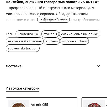
Наклейки, снежинки голограмма золото 376 ARTEX®
– профессиональный инструмент или материал для
мастеров ногтевого сервиса. Обладает высоким
качеством и отвечает профессиональным требованиям.
Описание Наклейки,
Теги:
наклейки 376
стикеры
силиконовые наклейки
снежинки голограмма
наклейки абстракция
stickers
silicone stickers
золото 376
stickers abstraction
Наклейки (стикеры) - силиконовые на клейкой основе,
супер тонкие, имеют чёткую неразмытую печать
Доставка
рисунка. Порой именно фактор времени заставляет
отказаться от стильного и классного дизайна. Можно
расстраиваться, можно ускоряться, отрабатывая
дизайны днями и ночами. Мы предлагаем изящное
Из той же категории
решение - наклейки (стикеры). Они позволяют
привнести больше творчества, ускорить работу nail
Art mix 055
мастера и сохранить качество работы. Технология