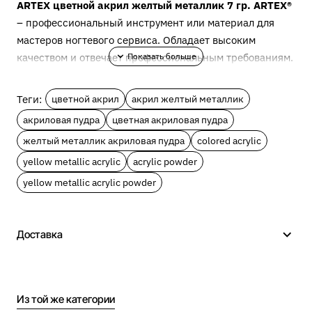
ARTEX цветной акрил желтый металлик 7 гр. ARTEX®
– профессиональный инструмент или материал для
мастеров ногтевого сервиса. Обладает высоким
качеством и отвечает профессиональным требованиям.
Описание ARTEX цветной
Теги:
цветной акрил
акрил желтый металлик
акрил желтый металлик 7
акриловая пудра
цветная акриловая пудра
гр.
желтый металлик акриловая пудра
colored acrylic
yellow metallic acrylic
acrylic powder
Цветной акрил ARTEX идеально подходит для
yellow metallic acrylic powder
плоскостной и объемной лепки, тонирования и
растяжки в наращивании и работе с гель-краской.
Используется в Арт-декоре. Может применяться для
Доставка
однотонного моделирования. Каждый тон можно
использовать в качестве самостоятельного, либо для
создания новых оттенков путем смешивания. Цветная
акриловая пудра мелкодисперсная, максимально
Из той же категории
эластична, слушается кисть. После взаимодействия с