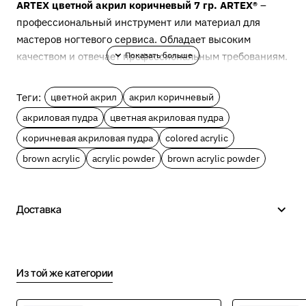
ARTEX цветной акрил коричневый 7 гр. ARTEX®
–
профессиональный инструмент или материал для
мастеров ногтевого сервиса. Обладает высоким
качеством и отвечает профессиональным требованиям.
Описание ARTEX цветной
Теги:
цветной акрил
акрил коричневый
акрил коричневый 7 гр.
акриловая пудра
цветная акриловая пудра
коричневая акриловая пудра
colored acrylic
Цветной акрил ARTEX идеально подходит для
плоскостной и объемной лепки, тонирования и
brown acrylic
acrylic powder
brown acrylic powder
растяжки в наращивании и работе с гель-краской.
Используется в Арт-декоре. Может применяться для
однотонного моделирования. Каждый тон можно
Доставка
использовать в качестве самостоятельного, либо для
создания новых оттенков путем смешивания. Цветная
акриловая пудра мелкодисперсная, максимально
Из той же категории
эластична, слушается кисть. После взаимодействия с
мономером, становится очень пластичной. Ультра-