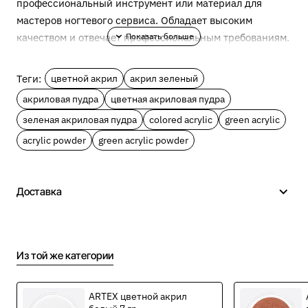
профессиональный инструмент или материал для
мастеров ногтевого сервиса. Обладает высоким
качеством и отвечает профессиональным требованиям.
Описание ARTEX цветной
Теги:
цветной акрил
акрил зеленый
акрил дыня 7 гр.
акриловая пудра
цветная акриловая пудра
зеленая акриловая пудра
colored acrylic
green acrylic
Цветной акрил ARTEX идеально подходит для
плоскостной и объемной лепки, тонирования и
acrylic powder
green acrylic powder
растяжки в наращивании и работе с гель-краской.
Используется в Арт-декоре. Может применяться для
однотонного моделирования. Каждый тон можно
Доставка
использовать в качестве самостоятельного, либо для
создания новых оттенков путем смешивания. Цветная
акриловая пудра мелкодисперсная, максимально
Из той же категории
эластична, слушается кисть. После взаимодействия с
мономером, становится очень пластичной. Ультра-
мелкий помол обеспечивает самовыравнивание
ARTEX цветной акрил