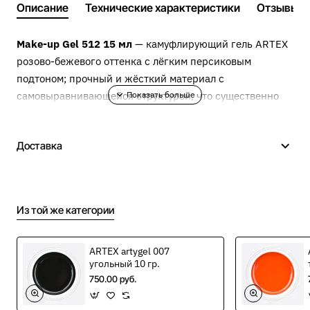
Описание
Технические характеристики
Отзывы
Make-up Gel 512 15 мл
— камуфлирующий гель ARTEX
розово-бежевого оттенка с лёгким персиковым
подтоном; прочный и жёсткий материал с
самовыравнивающейся структурой, что существенно
экономит время в работе.
Доставка
Лёгок в нанесении, не трескается и не скалывается
при корректной технике. Прекрасно укрепляет ногти,
сохраняя их пластичность.
Из той же категории
Технология работы
ARTEX artygel 007
угольный 10 гр.
Рекомендуемая последовательность обеспечивает
750.00 руб.
чистую архитектуру и комфортную полимеризацию.