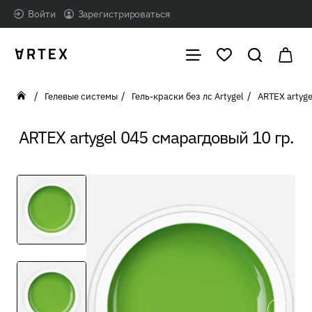
Войти
Зарегистрироваться
Гелевые системы
Гель-краски без лс Artygel
ARTEX artyg
home
ARTEX artygel 045 смарагдовый 10 гр.