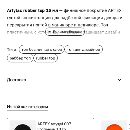
Artylac rubber top 15 мл
— финишное покрытие ARTEX
густой консистенции для надёжной фиксации декора и
перекрытия ногтей в маникюре и педикюре. Топ
пластичный, с устойчивым глянцем, защищает дизайн
от трещин и сколов, отлично перекрывает слайдеры и
плёнки и служит идеальной основой для присыпок
Теги:
топ без липкого слоя
топ для дизайнов
(мерцающая пыль, блёстки, пудра, «кашемир»).
раббер топ
rubber top
Технология работы
Доставка
Выбирайте толщину слоя под задачу и строго
соблюдайте режимы полимеризации.
Из той же категории
Для перекрытия цветного покрытия наносите
тонким слоем
; для фиксации объёмного декора —
ARTEX artygel 007
средним слоем
.
угольный 10 гр.