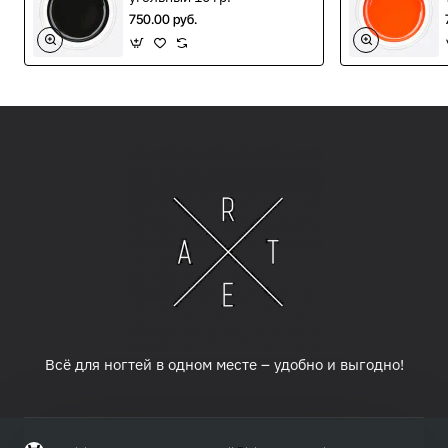
Полимеризация:
LED/CCFL — 60 сек.
;
UV — 120
750.00 руб.
сек.
При необходимости выполните лёгкое
доравнивание одной каплей и обязательно
запечатайте торец.
После отверждения поверхность без липкого слоя —
дополнительное обезжиривание не требуется.
Область применения
Завершающее покрытие в маникюре и педикюре, а
также стойкая фиксация любого декора (стразы,
втирки, слайдеры, плёнки, присыпки).
Всё для ногтей в одном месте – удобно и выгодно!
Способ применения