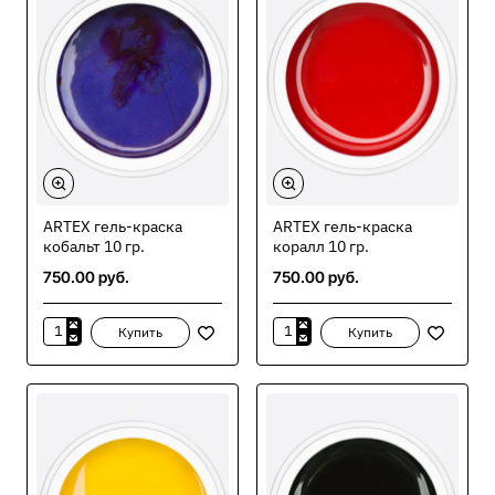
ARTEX гель-краска
ARTEX гель-краска
кобальт 10 гр.
коралл 10 гр.
750.00 руб.
750.00 руб.
Купить
Купить
ARTEX
ARTEX
гель-
гель-
краска
краска
кобальт
коралл
10
10
гр.
гр.