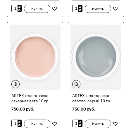
Купить
Купить
ARTEX
ARTEX
гель-
гель-
краска
краска
охра
сангрия
10
10
гр.*
гр.
ARTEX гель-краска
ARTEX гель-краска
сахарная вата 10 гр.
светло-серый 10 гр.
750.00 руб.
750.00 руб.
Купить
Купить
ARTEX
ARTEX