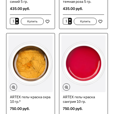
синий 5 гр.
темная роза 5 гр.
435.00 руб.
435.00 руб.
Купить
Купить
ARTEX
ARTEX
гель-
гель-
краска
краска
неон
неон
синий
темная
5
роза
гр.
5
гр.
ARTEX гель-краска охра
ARTEX гель-краска
10 гр.*
сангрия 10 гр.
750.00 руб.
750.00 руб.