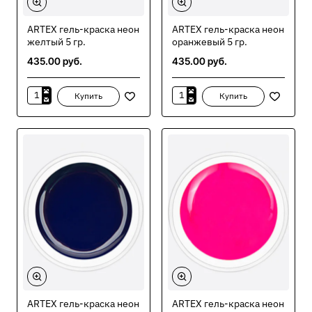
ARTEX гель-краска неон
ARTEX гель-краска неон
желтый 5 гр.
оранжевый 5 гр.
435.00 руб.
435.00 руб.
Купить
Купить
ARTEX
ARTEX
гель-
гель-
краска
краска
неон
неон
желтый
оранжевый
5
5
гр.
гр.
ARTEX гель-краска неон
ARTEX гель-краска неон