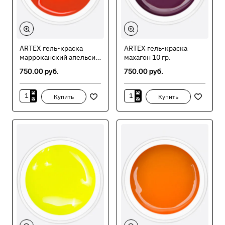
ARTEX гель-краска
ARTEX гель-краска
марроканский апельсин
махагон 10 гр.
10 гр.
750.00 руб.
750.00 руб.
Купить
Купить
ARTEX
ARTEX
гель-
гель-
краска
краска
марроканский
махагон
апельсин
10
10
гр.
гр.