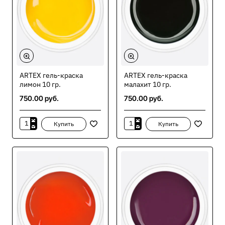
ARTEX гель-краска
ARTEX гель-краска
лимон 10 гр.
малахит 10 гр.
750.00 руб.
750.00 руб.
Купить
Купить
ARTEX
ARTEX
гель-
гель-
краска
краска
лимон
малахит
10
10
гр.
гр.