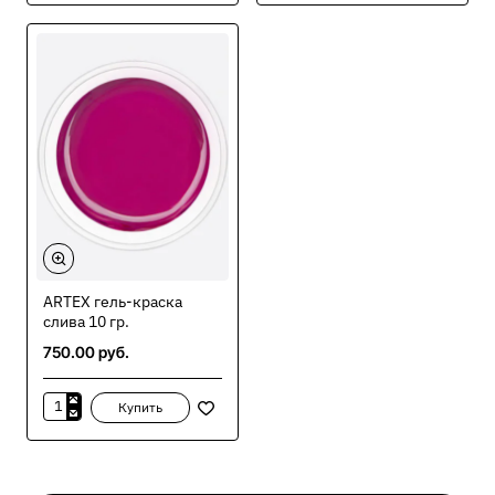
гель-
гель-
краска
краска
сахарная
светло-
вата
серый
10
10
гр.
гр.
ARTEX гель-краска
слива 10 гр.
750.00 руб.
Купить
ARTEX
гель-
краска
слива