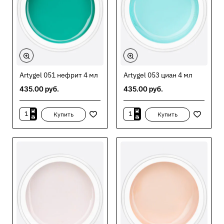
Artygel 051 нефрит 4 мл
Artygel 053 циан 4 мл
435.00 руб.
435.00 руб.
Купить
Купить
Artygel
Artygel
051
053
нефрит
циан
4
4
мл
мл