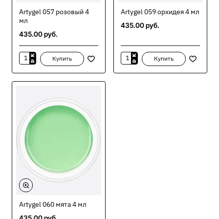
Artygel 057 розовый 4
Artygel 059 орхидея 4 мл
мл
435.00 руб.
435.00 руб.
Купить
Купить
Artygel
Artygel
057
059
розовый
орхидея
4
4
мл
мл
Artygel 060 мята 4 мл
435.00 руб.