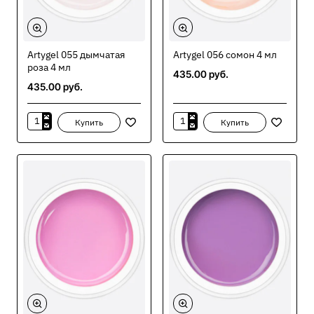
Artygel 055 дымчатая
Artygel 056 сомон 4 мл
роза 4 мл
435.00 руб.
435.00 руб.
Купить
Купить
Artygel
Artygel
055
056
дымчатая
сомон
роза
4
4
мл
мл