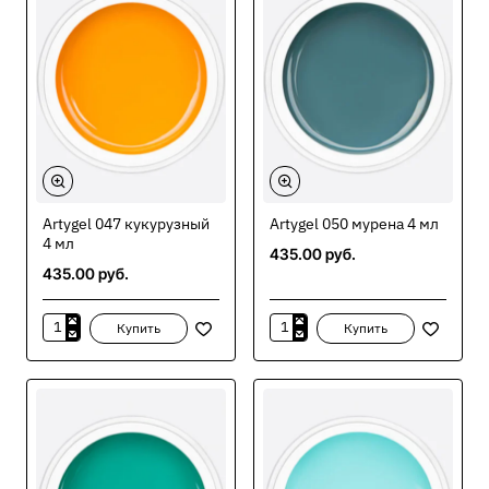
Artygel 047 кукурузный
Artygel 050 мурена 4 мл
4 мл
435.00 руб.
435.00 руб.
Купить
Купить
Artygel
Artygel
047
050
кукурузный
мурена
4
4
мл
мл